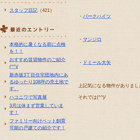
スタッフ日記
（421）
・
パークハイツ
・
マンジロ
本格的に暑くなる前に点検
を！！
おすすめ賃貸物件のご紹介
・
ドミール大矢
(^^)/
新赤坂3丁目住宅団地内にあ
るゆったり108坪の売土地で
上記気になる物件がありましたらお
す。
ハコニワで写真展
それでは(^^)/
3月は休まず営業していま
す！
ファミリー向けペット飼育
可能の戸建ての紹介です！