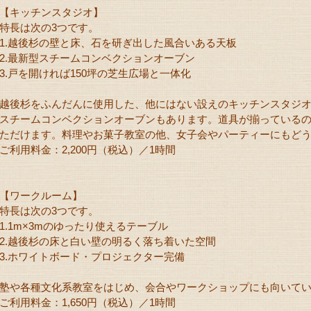
【キッチンスタジオ】
特長は次の3つです。
1.越後杉の壁と床、石を研ぎ出した風合いある天板
2.最新型スチームコンベクションオーブン
3.戸を開ければ150坪の芝生広場と一体化
越後杉をふんだんに使用した、他にはない設えのキッチンスタジ
スチームコンベクションオーブンもあります。道具が揃っている
ただけます。料理やお菓子教室の他、女子会やパーティーにもど
ご利用料金：2,200円（税込）／1時間
【ワークルーム】
特長は次の3つです。
1.1m×3mのゆったり使えるテーブル
2.越後杉の床と白い壁の明るく落ち着いた空間
3.ホワイトボード・プロジェクター完備
塾や各種文化系教室をはじめ、会合やワークショップにも向いて
ご利用料金：1,650円（税込）／1時間