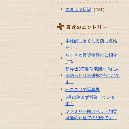
スタッフ日記
（421）
本格的に暑くなる前に点検
を！！
おすすめ賃貸物件のご紹介
(^^)/
新赤坂3丁目住宅団地内にあ
るゆったり108坪の売土地で
す。
ハコニワで写真展
3月は休まず営業していま
す！
ファミリー向けペット飼育
可能の戸建ての紹介です！