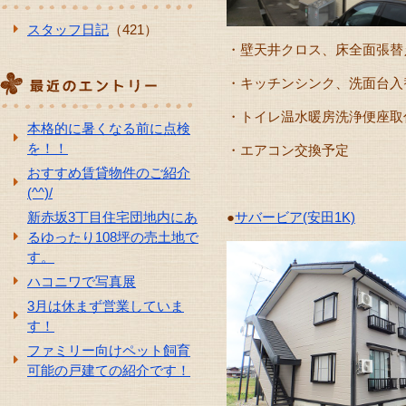
スタッフ日記
（421）
・壁天井クロス、床全面張替
・キッチンシンク、洗面台入
・トイレ温水暖房洗浄便座取
本格的に暑くなる前に点検
を！！
・エアコン交換予
おすすめ賃貸物件のご紹介
(^^)/
新赤坂3丁目住宅団地内にあ
●
サバービア(安田1K)
るゆったり108坪の売土地で
す。
ハコニワで写真展
3月は休まず営業していま
す！
ファミリー向けペット飼育
可能の戸建ての紹介です！