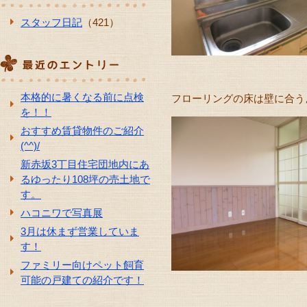
スタッフ日記
（421）
本格的に暑くなる前に点検
フローリングの床は壁に合う
を！！
おすすめ賃貸物件のご紹介
(^^)/
新赤坂3丁目住宅団地内にあ
るゆったり108坪の売土地で
す。
ハコニワで写真展
3月は休まず営業していま
す！
ファミリー向けペット飼育
可能の戸建ての紹介です！