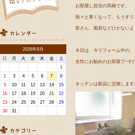
お部屋し担当の髙橋です。
段々と寒くなって、もうすぐ
皆さん、風邪などひかないよう
2026年8月
今日は、今リフォーム中の、
日
月
火
水
木
金
土
女性にお勧めのお部屋で~す(^
1
2
3
4
5
6
7
8
キッチンは新品に交換します
9
10
11
12
13
14
15
16
17
18
19
20
21
22
23
24
25
26
27
28
29
30
31