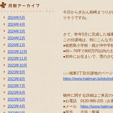
今日からぎおん柏崎まつりが
2024年5月
りそうですね。
2024年4月
2024年3月
さて、昨年5月に完成した城
2024年2月
この分譲地は、特にこんな方
2024年1月
●枇杷島小学校・鏡が沖中学
●60～70坪で800万円以内
2023年12月
●郊外にお住まいで、雪の少
2023年11月
2023年10月
2023年9月
↓↓↓城東2丁目分譲地のページ
https://www.hatiman.jp/joto/in
2023年8月
2023年7月
2023年6月
物件に関する詳細はご来店の
2023年5月
●お電話 0120-985-22
2023年4月
●メール
https://www.hatiman
●担当 古塩・飯塚
2023年3月