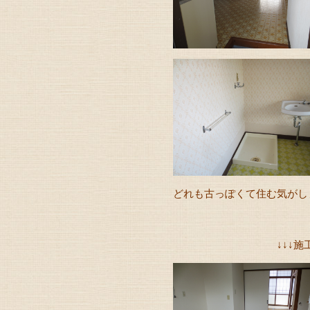
どれも古っぽくて住む気がしませ
↓↓↓施工後↓