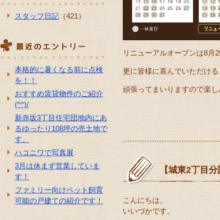
スタッフ日記
（421）
リニューアルオープンは8月2
本格的に暑くなる前に点検
更に皆様に喜んでいただける
を！！
頑張ってまいりますので楽し
おすすめ賃貸物件のご紹介
(^^)/
新赤坂3丁目住宅団地内にあ
るゆったり108坪の売土地で
す。
ハコニワで写真展
3月は休まず営業していま
【城東2丁目分
す！
ファミリー向けペット飼育
こんにちは。
可能の戸建ての紹介です！
いいづかです。