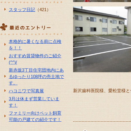
スタッフ日記
（421）
本格的に暑くなる前に点検
を！！
おすすめ賃貸物件のご紹介
(^^)/
新赤坂3丁目住宅団地内にあ
るゆったり108坪の売土地で
す。
新沢歯科医院様、愛松堂様と
ハコニワで写真展
3月は休まず営業していま
す！
ファミリー向けペット飼育
可能の戸建ての紹介です！