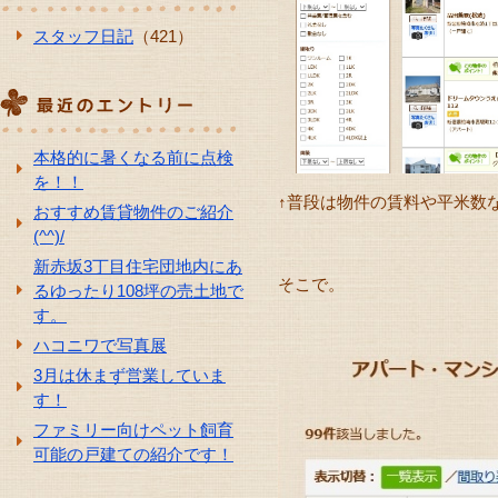
スタッフ日記
（421）
本格的に暑くなる前に点検
を！！
↑普段は物件の賃料や平米数
おすすめ賃貸物件のご紹介
(^^)/
新赤坂3丁目住宅団地内にあ
そこで。
るゆったり108坪の売土地で
す。
ハコニワで写真展
3月は休まず営業していま
す！
ファミリー向けペット飼育
可能の戸建ての紹介です！