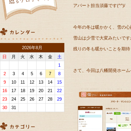
アパート担当須藤です(^^)/
今年の冬は暖かかく、雪の心配
雪山は少雪で大変みたいです
2026年8月
残りの冬も暖かいことを期待して
日
月
火
水
木
金
土
1
さて、今回は八幡開発ホーム
2
3
4
5
6
7
8
9
10
11
12
13
14
15
16
17
18
19
20
21
22
23
24
25
26
27
28
29
30
31