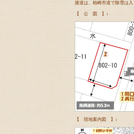
接道は、柏崎市道で除雪は入
【 公 図 】↓
【 現地案内図 】↓